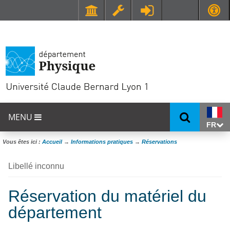
Faculté de Médecine et de Maïeutique Lyon Sud - Charles Mérieux
UFR STAPS (Sciences et Techniques des Activités Physiques et Sportives)
MENU
FR
Vous êtes ici :
Accueil
→
Informations pratiques
→
Réservations
Libellé inconnu
Réservation du matériel du
département