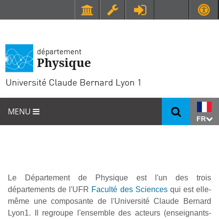
Faculté de Médecine et de Maïeutique Lyon Sud - Charles Mérieux
UFR STAPS (Sciences et Techniques des Activités Physiques et Sportives)
MENU
FR
Le Département de Physique est l'un des trois
départements de l'UFR
Faculté des Sciences
qui est elle-
même une composante de l'Université Claude Bernard
Lyon1. Il regroupe l'ensemble des acteurs (enseignants-