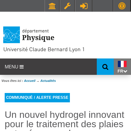
Faculté de Médecine et de Maïeutique Lyon Sud - Charles Mérieux
UFR STAPS (Sciences et Techniques des Activités Physiques et Sportives)
MENU
FR
Vous êtes ici :
Accueil
→
Actualités
COMMUNIQUÉ / ALERTE PRESSE
Un nouvel hydrogel innovant
pour le traitement des plaies