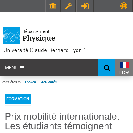
Faculté de Médecine et de Maïeutique Lyon Sud - Charles Mérieux
UFR STAPS (Sciences et Techniques des Activités Physiques et Sportives)
MENU
FR
Vous êtes ici :
Accueil
→
Actualités
FORMATION
Prix mobilité internationale.
Les étudiants témoignent