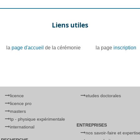
Liens utiles
la
page d'accueil
de la cérémonie
la page
inscription
licence
etudes doctorales
licence pro
masters
tp - physique expérimentale
ENTREPRISES
international
nos savoir-faire et expertis
RECHERCHE