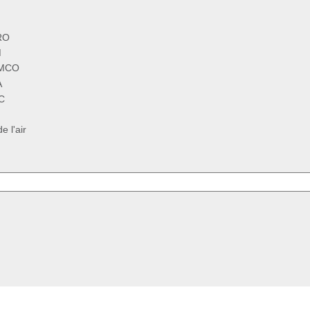
RO
M
MMCO
A
C
 l'air