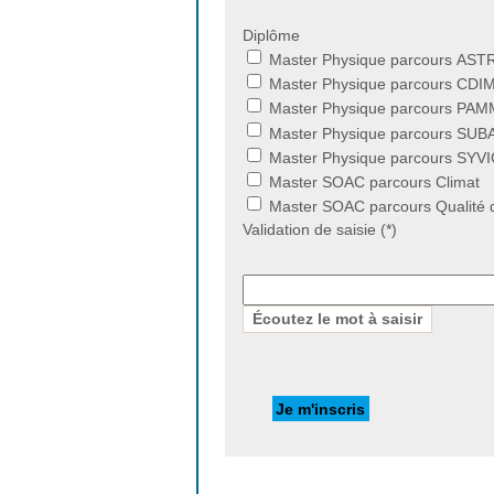
Diplôme
Master Physique parcours AST
Master Physique parcours CDI
Master Physique parcours PA
Master Physique parcours SUB
Master Physique parcours SYVI
Master SOAC parcours Climat
Master SOAC parcours Qualité de
Validation de saisie (*)
C
h
a
Écoutez le mot à saisir
m
p
p
o
u
r
l