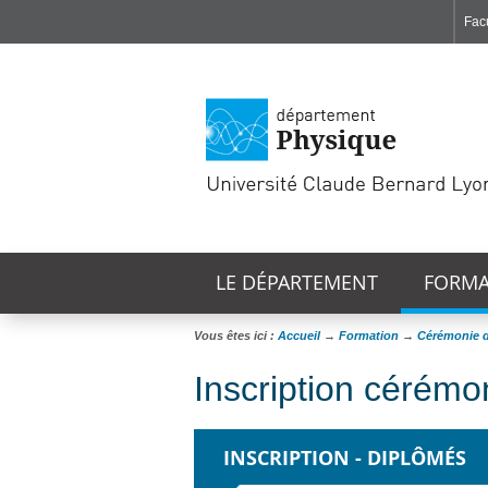
Facu
Faculté de Médecine et de Maïeutique Lyon Sud - Charles Mérieux
Institut des Sciences et Techniques de Réadaptation
Institut des Sciences Pharmaceutiques et Biologiques
LE DÉPARTEMENT
FORMA
Vous êtes ici :
Accueil
→
Formation
→
Cérémonie d
Inscription cérémo
INSCRIPTION - DIPLÔMÉS