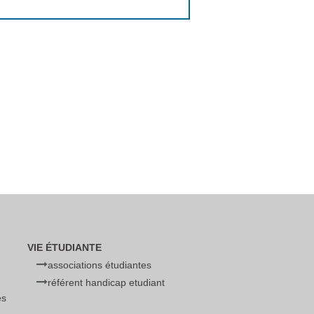
VIE ÉTUDIANTE
associations étudiantes
référent handicap etudiant
es